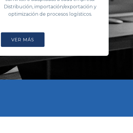
Distribución, importación/exportación y
optimización de procesos logísticos.
VER MÁS
smo techo. Nuestra experiencia multisectorial